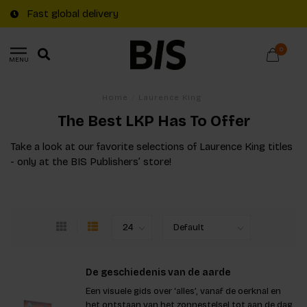
Fast global delivery
0
MENU
Home
/
Laurence King
The Best LKP Has To Offer
Take a look at our favorite selections of Laurence King titles
- only at the BIS Publishers’ store!
De geschiedenis van de aarde
Een visuele gids over ‘alles’, vanaf de oerknal en
het ontstaan van het zonnestelsel tot aan de dag