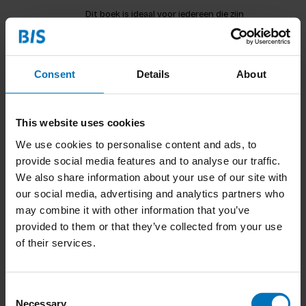
Dit boek is ideaal voor iedereen die zijn
smartphone fotografie wil verbeteren. Mike Kus
deelt eenvoudige technieken en basisprincipes die
het mogelijk maken om betere foto's te maken,
€19,99
Incl. tax
ongeacht de gebruikte camera. Met zijn expertise
Consent
Details
About
en praktische tips he
This website uses cookies
299 vissen (en een duiker)
We use cookies to personalise content and ads, to
Deze unieke puzzel van 299 zeewezens biedt een
provide social media features and to analyse our traffic.
uitdagende en leerzame ervaring voor
We also share information about your use of our site with
puzzelliefhebbers en dierenfans. Met stukjes in de
our social media, advertising and analytics partners who
vorm van de dieren zelf, stimuleert het de
€23,99
Incl. tax
may combine it with other information that you’ve
creativiteit en het probleemoplossend vermogen.
provided to them or that they’ve collected from your use
Verkrijgbaar in Nederlandse e
of their services.
Babydieren Memoryspel
Consent
Necessary
Dit schattige memoryspel is perfect voor
Selection