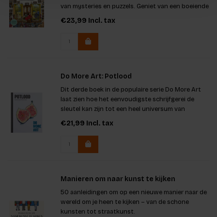
van mysteries en puzzels. Geniet van een boeiende
ervaring vol moord en intrige, terwijl je iconische
€23,99
Incl. tax
personages zoals Poirot en Miss Marple ontmoet.
Inclusief
Do More Art: Potlood
Dit derde boek in de populaire serie Do More Art
laat zien hoe het eenvoudigste schrijfgerei de
sleutel kan zijn tot een heel universum van
artistieke expressie.
€21,99
Incl. tax
Manieren om naar kunst te kijken
50 aanleidingen om op een nieuwe manier naar de
wereld om je heen te kijken – van de schone
kunsten tot straatkunst.