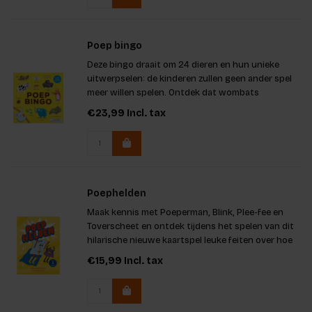
Poep bingo
Deze bingo draait om 24 dieren en hun unieke
uitwerpselen: de kinderen zullen geen ander spel
meer willen spelen. Ontdek dat wombats
vierkantjes poepen en dat pinguïns poep spuiten
€23,99
Incl. tax
in een kleur die wordt bepaald door wat ze hebben
gegeten!
Poephelden
Maak kennis met Poeperman, Blink, Plee-fee en
Toverscheet en ontdek tijdens het spelen van dit
hilarische nieuwe kaartspel leuke feiten over hoe
eten verandert in poep.
€15,99
Incl. tax