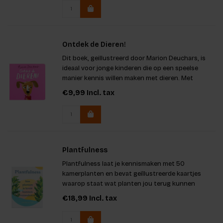
Ontdek de Dieren!
Dit boek, geillustreerd door Marion Deuchars, is
ideaal voor jonge kinderen die op een speelse
manier kennis willen maken met dieren. Met
prachtige tekeningen stimuleert het de
€9,99
Incl. tax
verbeelding en het leren van dieren. Het is een
waardevolle aanvulling op de s
Plantfulness
Plantfulness laat je kennismaken met 50
kamerplanten en bevat geïllustreerde kaartjes
waarop staat wat planten jou terug kunnen
geven, zodat er een relatie tussen jullie ontstaat
€18,99
Incl. tax
waarin jullie allebei tot bloei komen.