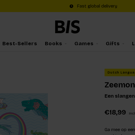
Fast global delivery
Best-Sellers
Books
Games
Gifts
Dutch Langua
Zeemon
Een slangen
€18,99
Incl
Ga mee op een 