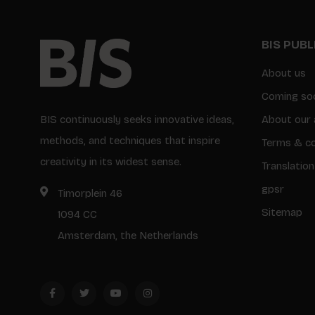
BIS PUB
About us
Coming so
BIS continuously seeks innovative ideas,
About our 
methods, and techniques that inspire
Terms & co
creativity in its widest sense.
Translation
gpsr
Timorplein 46
Sitemap
1094 CC
Amsterdam, the Netherlands