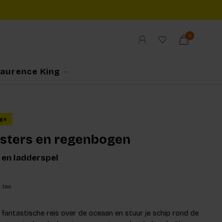
0
Laurence King
ge
sters en regenbogen
 en ladderspel
. tax
fantastische reis over de oceaan en stuur je schip rond de