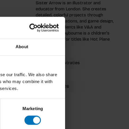
Sister Arrow is an illustrator and
educator from London. She creates
detailed, colorful projects through
drawings, animations, and game design,
working with clients like V&A and
Okido. Anna Claybourne is a children's
author known for titles like Hot Plane
About
Board Game
boekje met illustraties
220x220mm
se our traffic. We also share
ers who may combine it with
9789492938626
 services.
Fall 2021
Marketing