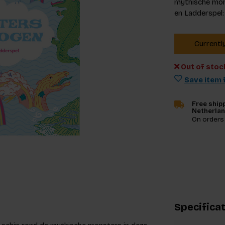
mythische mons
en Ladderspel
Currentl
Out of stoc
Save item f
Free shipp
Netherla
On orders
Specifica