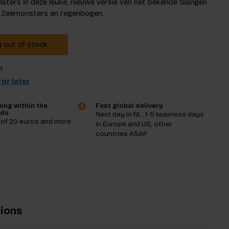
ters in deze leuke, nieuwe versie van het bekende Slangen
: Zeemonsters en regenbogen.
y out of stock
k
or later
ing within the
Fast global delivery
nds
Next day in NL, 1-5 business days
 of 20 euros and more
in Europe and US, other
countries ASAP
tions