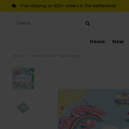
Free shipping on €20+ orders in The Netherlands
Home
New
Home
/
Zeemonsters en regenbogen