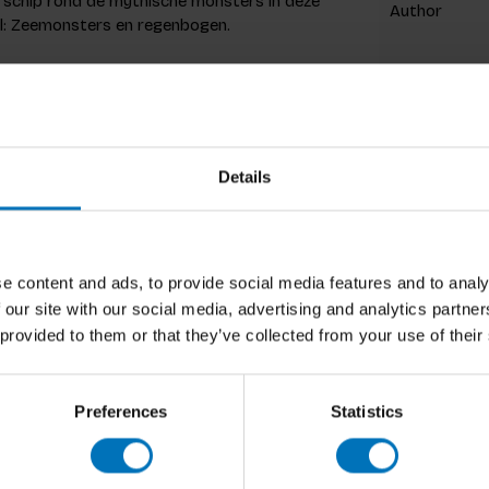
e schip rond de mythische monsters in deze
Author
el: Zeemonsters en regenbogen.
nbekende mythes en legendes laten zich
 naar start sturen! Het boekje onthult hun
ster van Loch Ness tot de veelkoppige Hydra
 Kraken. Welkom in de waterige wereld van
Details
Cover
Pages
Dimensions
e content and ads, to provide social media features and to analy
nden. Ze werkt met haar tekeningen, animaties
 our site with our social media, advertising and analytics partn
ISBN
ar klanten zijn onder andere het V&A en Okido.
 provided to them or that they’ve collected from your use of their
Published
e titels zijn Hot Planet en The Mermaid Atlas
Preferences
Statistics