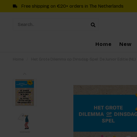
Free shipping on €20+ orders in The Netherlands
Home
New
Home
/
Het Grote Dilemma op Dinsdag-Spel: De Junior Editie (NL)