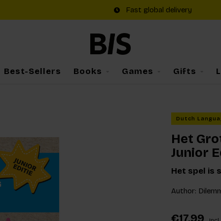
Fast global delivery
Best-Sellers
Books
Games
Gifts
Dutch Langua
Het Gro
Junior E
Het spel is 
Author: Dilem
€17,99
Incl.