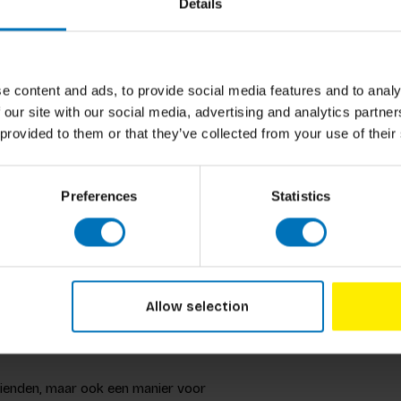
Details
orting op bestellingen van meer dan 10
ontact met ons op via
sales@bispublishers.com
.
e content and ads, to provide social media features and to analy
 our site with our social media, advertising and analytics partn
 provided to them or that they’ve collected from your use of their
Dilemma o
Dilemma
veelden op een verjaardag. Na uren te hebben
Preferences
Statistics
m een Facebookpagina op te starten zodat ze
€17,99
In
nmiddels heeft de pagina 285.000 fans, zijn
ls en blijft het aantal volgers op hun andere
Allow selection
vrienden, maar ook een manier voor