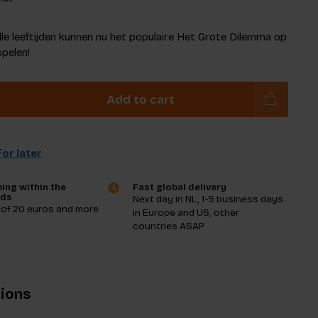
lle leeftijden kunnen nu het populaire Het Grote Dilemma op
pelen!
Add to cart
or later
ing within the
Fast global delivery
nds
Next day in NL, 1-5 business days
 of 20 euros and more
in Europe and US, other
countries ASAP
tions