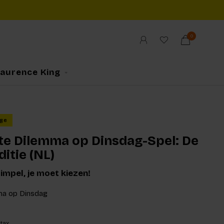
0
Laurence King
ge
te Dilemma op Dinsdag-Spel: De
ditie (NL)
simpel, je moet kiezen!
ma op Dinsdag
 tax