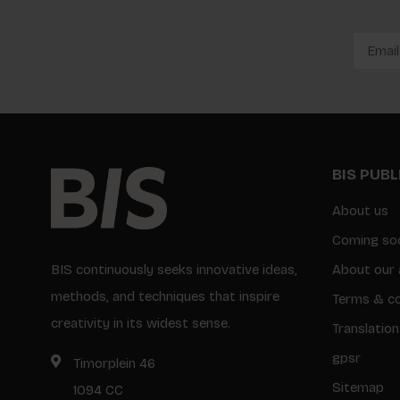
BIS PUB
About us
Coming so
BIS continuously seeks innovative ideas,
About our 
methods, and techniques that inspire
Terms & co
creativity in its widest sense.
Translation
gpsr
Timorplein 46
Sitemap
1094 CC