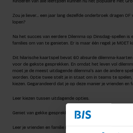
Kinderen van alle leeftijden kunnen nu het populaire Het G
Zou je liever... een jaar lang dezelfde onderbroek dragen OF
lopen?
Na het succes van eerdere Dilemma op Dinsdag-spellen is er
families om van te genieten. Er is maar één regel: je MOET k
Dit hilarische kaartspel bevat 60 absurde dilemma-kaarten 
voor de gekste gesprekken. En omdat het leven vol dilemma's 
moet je de meest uitdagende dilemma's aan de andere spe
worden. Optie twee stelt je in staat om in teams te spele
kiezen. Gegarandeerd dat je op deze manier je vrienden en fa
Leer kiezen tussen uitdagende opties.
Geniet van gekke gesprekken en hilarische dilemma's.
Leer je vrienden en familie nog beter kennen.