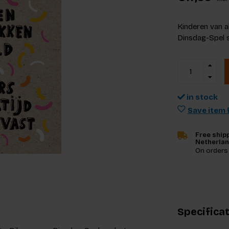
Kinderen van a
Dinsdag-Spel s
in stock
Save item f
Free shipp
Netherla
On orders
Specifica