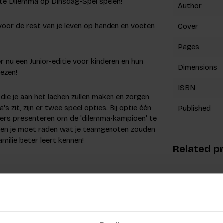
rote Dilemma op Dinsdag-Spel spelen!
Author
 voor de rest van je leven op handen en voeten
Cover
Pages
 nu een Junior-editie voor kinderen en hun
Dimensions
iezen!
ISBN
die je aan het lachen zullen maken en zorgen
zit, zijn er twee speel opties. Bij optie één
Published
lers presenteren om de 'dilemma-kampioen' te
n, en je moet raden wat je teamgenoten zouden
milie beter leert kennen!
Related p