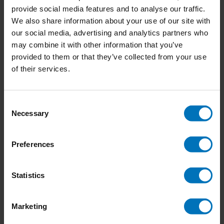
prachtige foto's van babydieren en hun ouders,
provide social media features and to analyse our traffic.
€18,99
Incl. tax
biedt het spel urenlang plezier. Inclusief een
We also share information about your use of our site with
informatief boekje over de
our social media, advertising and analytics partners who
may combine it with other information that you’ve
provided to them or that they’ve collected from your use
of their services.
Baby Animal Match
CUTE BABY ANIMALS: can you reunite them with
their parents?
Consent
BOXED GIFT perfect for animal lovers of all ages
Necessary
INCLUDES BOOKLET with fun facts about the
Selection
€18,99
Incl. tax
animals and their relationship with their babies
Preferences
Statistics
Under the Sea
An ocean memory game
Marketing