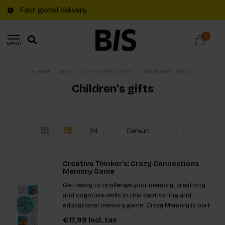
Fast global delivery
0
MENU
Home
/
Gifts
/
Consumer gifts
/
Children's gifts
Children's gifts
Creative Thinker's: Crazy Connections
Memory Game
Get ready to challenge your memory, creativity
and cognitive skills in this captivating and
educational memory game. Crazy Memory is part
of the popular Creative Thinkers Series.
€17,99
Incl. tax