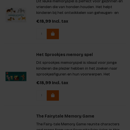
Dit leuke memoryspel is perfect voor gezinnen en
vrienden die van honden houden. Het helpt
kinderen bij het ontwikkelen van geheugen- en
associatievaardigheden. Met 25 honden en hun
€18,99
Incl. tax
puppy's stimuleert het spel interactie en plezier.
Het boek bevat 160 pag
Het Sprookjes memory spel
Dit sprookjes memoryspel is ideaal voor jonge
kinderen die plezier hebben in het zoeken naar
sprookjesfiguren en hun voorwerpen. Het
bevordert geheugen en verbeelding, terwijl het
€18,99
Incl. tax
ook een leuke manier biedt om verhalen te
ontdekken. De set bevat 15 sprook
The Fairytale Memory Game
The Fairy-tale Memory Game reunite characters