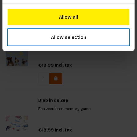
€18,99
Incl. tax
Allow all
Teach Yourself Dog
Allow selection
A memory game
€18,99
Incl. tax
Diep in de Zee
Een zeedieren memory game
€18,99
Incl. tax