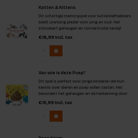
Katten & Kittens
Dit schattige memoryspel voor kattenliefhebbers
biedt urenlang plezier voor jong en oud. Het
stimuleert geheugen en concentratie terwijl
spelers de 25 katten en hun kittens bij elkaar
€18,99
Incl. tax
zoeken. Met prachtige aquarelillustraties van
Marcel George en een info
Van wie is deze Poep?
Dit spel is perfect voor jonge kinderen die hun
kennis over dieren en poep willen testen. Het
bevordert het geheugen en de herkenning door
het combineren van 54 unieke kaarten. Inclusief
€15,99
Incl. tax
een boekje met interessante feitjes, maakt het
leerzaam en leuk. Met