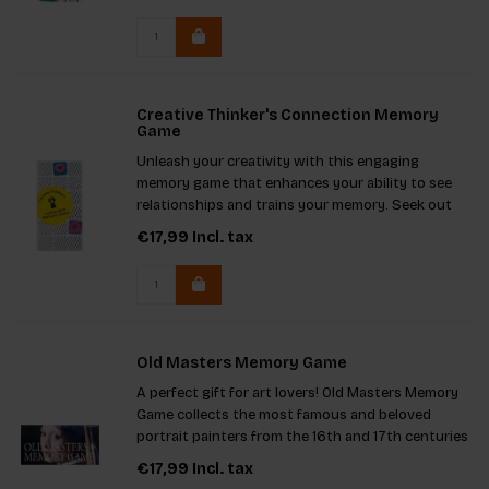
Creative Thinker's Connection Memory
Game
Unleash your creativity with this engaging
memory game that enhances your ability to see
relationships and trains your memory. Seek out
pairs of matching cards adorned with striking
€17,99
Incl. tax
observational art photos. Challenge yourself to
view objects in fresh way
Old Masters Memory Game
A perfect gift for art lovers! Old Masters Memory
Game collects the most famous and beloved
portrait painters from the 16th and 17th centuries
in one fun game. Find the portraits by Rembrandt,
€17,99
Incl. tax
Vermeer, and many more.