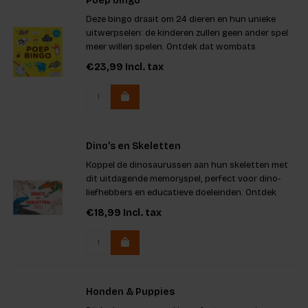
Poep bingo
Deze bingo draait om 24 dieren en hun unieke
uitwerpselen: de kinderen zullen geen ander spel
meer willen spelen. Ontdek dat wombats
vierkantjes poepen en dat pinguïns poep spuiten
€23,99
Incl. tax
in een kleur die wordt bepaald door wat ze hebben
gegeten!
Dino’s en Skeletten
Koppel de dinosaurussen aan hun skeletten met
dit uitdagende memoryspel, perfect voor dino-
liefhebbers en educatieve doeleinden. Ontdek
fascinerende feiten over dinosaurussen en hun
€18,99
Incl. tax
evolutie terwijl je speelt. Met illustraties van James
Barker en wetensch
Honden & Puppies