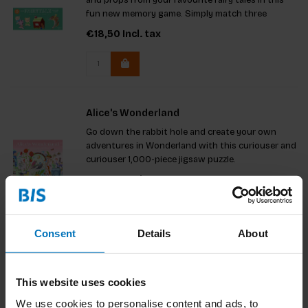
and props from your favourite fairy tales in this
fun new memory game. Simply match three
objects to create a story: Cinderella + pumpkin
€18,50
Incl. tax
carriage + glass slipper
Alice's Wonderland
Go down the rabbit hole and create your own
adventures in Wonderland with this curiouser and
curiouser 1,000-piece jigsaw puzzle.
€23,99
Incl. tax
Consent
Details
About
Babydieren Memoryspel
Dit schattige memoryspel is perfect voor
This website uses cookies
dierenvrienden van alle leeftijden en stimuleert
We use cookies to personalise content and ads, to
geheugen en concentratie. Met 50 kaarten vol