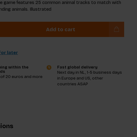
The game features 25 common animal tracks to match with
ding animals. Illustrated
Add to cart
or later
ing within the
Fast global delivery
nds
Next day in NL, 1-5 business days
 of 20 euros and more
in Europe and US, other
countries ASAP
tions