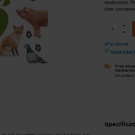
exploration. 
their correspon
in stock
Save item f
Free shipp
Netherla
On orders
Specifica