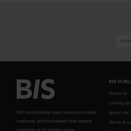
BIS PUB
About us
Coming so
BIS continuously seeks innovative ideas,
About our 
methods, and techniques that inspire
Terms & co
creativity in its widest sense.