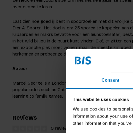
Een leuk en eenvoudig spel om met het hele gezin te spele
over dieren te leren.
Laat zien hoe goed jij bent in spoorzoeken met dit vrolijke 
Dier & Sporen. Het doel is om 25 sporen te koppelen aan de
luipaarden en maki’s bevatte voor een leunstoelsafari, besta
in het wild bij jou in de buurt kunt vinden! Oké, er zitten ee
een exotische plek moet wonen, maar de meeste zijn goed t
herkennen en probeer ze daarna in het wild te vinden!
Auteur
Consent
Marcel George is a London-based freelance illustrator specia
popular titles such as Cat Bingo, Dogs & Puppies, Match a T
learning to family games.
This website uses cookies
We use cookies to personalis
information about your use of
Reviews
other information that you’ve
0 reviews