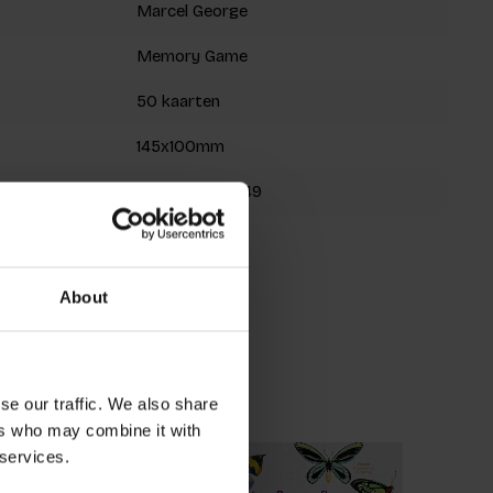
Marcel George
Memory Game
50 kaarten
145x100mm
9789492938749
Spring 2022
About
roducts
se our traffic. We also share
ers who may combine it with
 services.