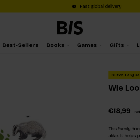
Fast global delivery
Best-Sellers
Books
Games
Gifts
Dutch Langua
Wie Loo
€18,99
Incl
This family-fri
alike. It help