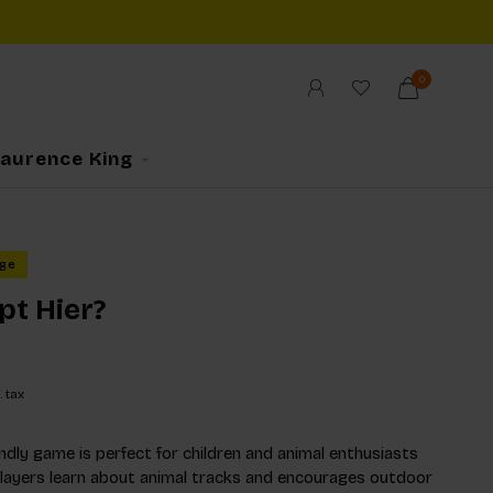
0
Laurence King
ge
pt Hier?
. tax
endly game is perfect for children and animal enthusiasts
s players learn about animal tracks and encourages outdoor