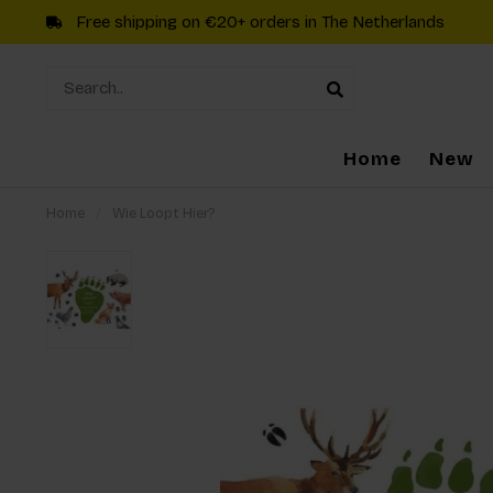
Free shipping on €20+ orders in The Netherlands
Home
New
Home
/
Wie Loopt Hier?